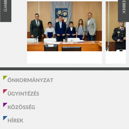
RÉGEBBIEK
ÚJABBAK
ÖNKORMÁNYZAT
ÜGYINTÉZÉS
KÖZÖSSÉG
HÍREK