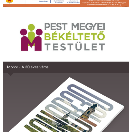
Monor - A 30 éves város