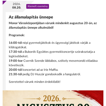
2026.
Kiemelt esemény
08.20.
Az államalapítás ünnepe
Monor Városközpontjában várunk mindenkit augusztus 20-án, az
államalapítás ünnepe alkalmából!
Programok:
16:00-tól
népi gyermekjátékok és ügyességi játékok várják a
kilátogatókat.
17:30-tól
a Buborék Együttes gyermekkoncertje szórakoztatja a
legkisebbeket.
19:00-kor
Csernik Szende lábbábos, székely mesemondó előadása
következik.
20:00-tól
koncertet ad az Irie Maffia.
21:30-tól
pedig DJ Huszár gondoskodik a hangulatról.
Szeretettel várunk minden érdeklődőt!