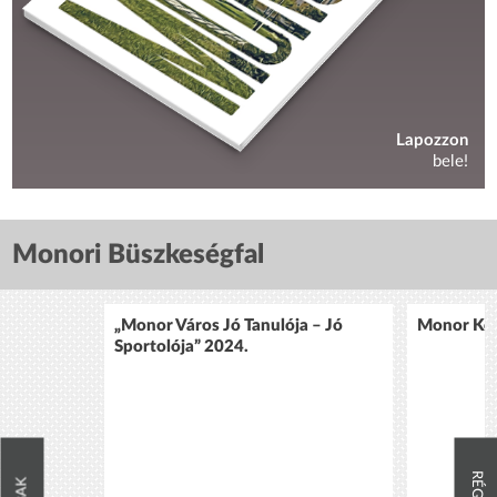
Lapozzon
bele!
Monori Büszkeségfal
„Monor Város Jó Tanulója – Jó
Monor Köz
Sportolója” 2024.