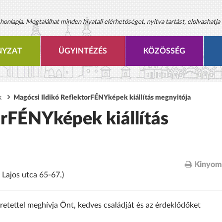
onlapja. Megtalálhat minden hivatali elérhetőséget, nyitva tartást, elolvashatja 
YZAT
ÜGYINTÉZÉS
KÖZÖSSÉG
k
Magócsi Ildikó ReflektorFÉNYképek kiállítás megnyitója
orFÉNYképek kiállítás
Kinyom
 Lajos utca 65-67.)
eretettel meghívja Önt, kedves családját és az érdeklődőket