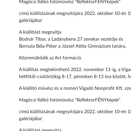
Magócsi Ildikó fotóművész "ReflektorFÉNYképek"
című kiállításának megnyitójára 2022. október 10-én 18
galériájába!
A kiállítást megnyitja
Bodnár Tibor, a Ladánybene 27 zenekar vezetője és
Bernula Béla Péter a József Attila Gimnázium tanára.
Közreműködik az Art formáció.
A kiállítás megtekinthető 2022. november 11-ig, a Vigad
hétfőtől-csütörtökig 8-17, pénteken 8-13 óra között, 
A kiállító művész és a monori Vigadó Nonprofit Kft. sz
Magócsi Ildikó fotóművész "ReflektorFÉNYképek"
című kiállításának megnyitójára 2022. október 10-én 18
galériájába!
A kiállítást megnyitja