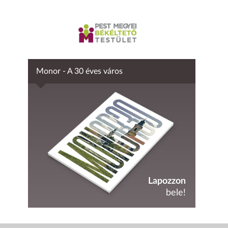
Monor - A 30 éves város
Lapozzon
bele!