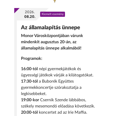
2026.
Kiemelt esemény
08.20.
Az államalapítás ünnepe
Monor Városközpontjában várunk
mindenkit augusztus 20-án, az
államalapítás ünnepe alkalmából!
Programok:
16:00-tól
népi gyermekjátékok és
ügyességi játékok várják a kilátogatókat.
17:30-tól
a Buborék Együttes
gyermekkoncertje szórakoztatja a
legkisebbeket.
19:00-kor
Csernik Szende lábbábos,
székely mesemondó előadása következik.
20:00-tól
koncertet ad az Irie Maffia.