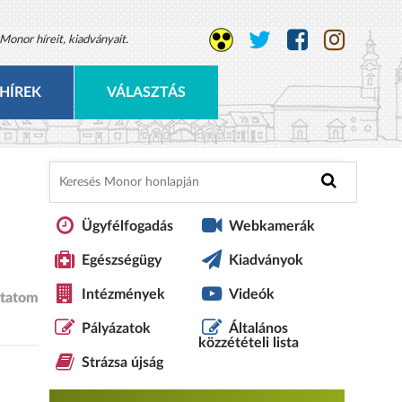
Monor híreit, kiadványait.
HÍREK
VÁLASZTÁS
Ügyfélfogadás
Webkamerák
Egészségügy
Kiadványok
Intézmények
Videók
tatom
Pályázatok
Általános
közzétételi lista
Strázsa újság