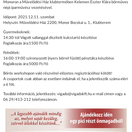
Monoron a Művelődési Ház klubtermében Kelemen Eszter Klára bőrműves
népi iparművész vezetésével.
Időpont: 2021.12.11. szombat
Helyszín: Művelődési Ház 2200, Monor Bocskai u. 1., Klubterem
Gyermekeknek:
14:30-tól Vágott sallanggal díszített kulcstartó készítése
Foglalkozás ára:1500 Ft/fő
Felnőttek:
16:00-19:00 szironyozott (nyers bőrrel fűzött) pénztálca készítése
Foglalkozás ára:5000 Ft/fő
Bőrös workshopon való részvétel előzetes regisztrációhoz kötött!
A csoportok csak abban az esetben indulnak el, ha a jelentkezők száma eléri
a 6 főt.
További információ, jelentkezés: vigado@vigadokft.hu e-mail címen vagy a
06 29/413-212 telefonszámon.