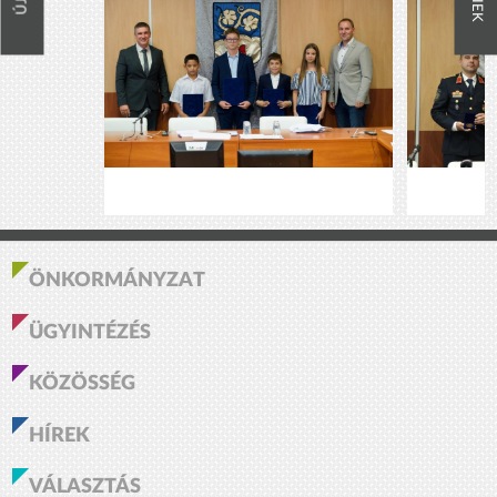
ÖNKORMÁNYZAT
ÜGYINTÉZÉS
KÖZÖSSÉG
HÍREK
VÁLASZTÁS