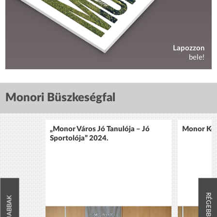
Lapozzon
bele!
Monori Büszkeségfal
„Monor Város Jó Tanulója – Jó
Monor Köz
Sportolója” 2024.
RÉGEBBIEK
ÚJABBAK