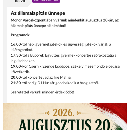
08.20.
Az államalapítás ünnepe
Monor Városközpontjában várunk mindenkit augusztus 20-án, az
államalapítás ünnepe alkalmából!
Programok:
16:00-tól
népi gyermekjátékok és ügyességi játékok várják a
kilátogatókat.
17:30-tól
a Buborék Együttes gyermekkoncertje szórakoztatja a
legkisebbeket.
19:00-kor
Csernik Szende lábbábos, székely mesemondó előadása
következik.
20:00-tól
koncertet ad az Irie Maffia.
21:30-tól
pedig DJ Huszár gondoskodik a hangulatról.
Szeretettel várunk minden érdeklődőt!