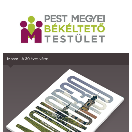
Monor - A 30 éves város