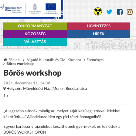
ÖNKORMÁNYZAT
ÜGYINTÉZÉS
KÖZÖSSÉG
HÍREK
VÁLASZTÁS
Főoldal
Vigadó Kulturális és Civil Központ
Események
Bőrös workshop
Bőrös workshop
2021. december 11. 14:30
Helyszín:
Művelődési Ház (Monor, Bocskai utca
1.)
„A legszebb ajándék mindig az, melyet saját kezűleg, szívvel-lélekkel
készítünk…..” Ajándékozz idén egy pici részt önmagadból!
Egyedi karácsonyi ajándékot készíthetnek gyermekek és felnőttek a
BŐRŐS WORKSHOPON