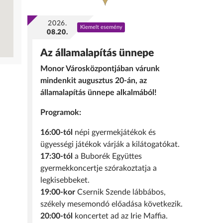
2026.
Kiemelt esemény
08.20.
Az államalapítás ünnepe
Monor Városközpontjában várunk
mindenkit augusztus 20-án, az
államalapítás ünnepe alkalmából!
Programok:
16:00-tól
népi gyermekjátékok és
ügyességi játékok várják a kilátogatókat.
17:30-tól
a Buborék Együttes
gyermekkoncertje szórakoztatja a
legkisebbeket.
19:00-kor
Csernik Szende lábbábos,
székely mesemondó előadása következik.
20:00-tól
koncertet ad az Irie Maffia.