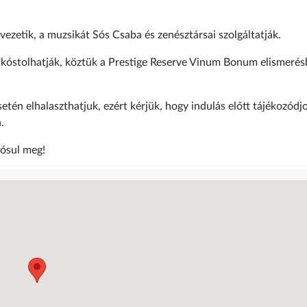
ezetik, a muzsikát Sós Csaba és zenésztársai szolgáltatják.
 kóstolhatják, köztük a Prestige Reserve Vinum Bonum elismeré
tén elhalaszthatjuk, ezért kérjük, hogy indulás előtt tájékozódj
.
lósul meg!