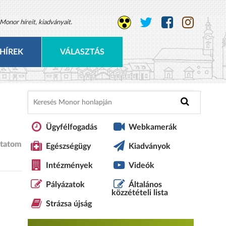
Monor híreit, kiadványait.
HÍREK
VÁLASZTÁS
Ügyfélfogadás
Webkamerák
tatom
Egészségügy
Kiadványok
Intézmények
Videók
Pályázatok
Általános
közzétételi lista
Strázsa újság