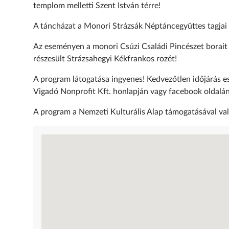
templom melletti Szent István térre!
A táncházat a Monori Strázsák Néptáncegyüttes tagjai v
Az eseményen a monori Csúzi Családi Pincészet borait
részesült Strázsahegyi Kékfrankos rozét!
A program látogatása ingyenes! Kedvezőtlen időjárás ese
Vigadó Nonprofit Kft. honlapján vagy facebook oldalán
A program a Nemzeti Kulturális Alap támogatásával va