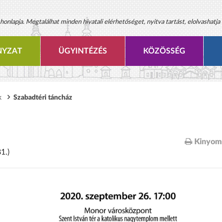
onlapja. Megtalálhat minden hivatali elérhetőséget, nyitva tartást, elolvashatja 
YZAT
ÜGYINTÉZÉS
KÖZÖSSÉG
k
Szabadtéri táncház
Kinyom
1.)