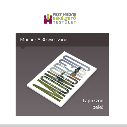
Monor - A 30 éves város
Lapozzon
bele!