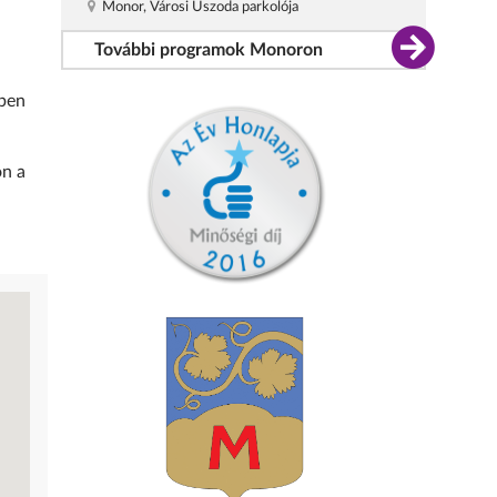
Monor, Városi Uszoda parkolója
További programok Monoron
sben
on a