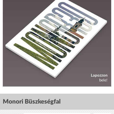
Lapozzon
bele!
Monori Büszkeségfal