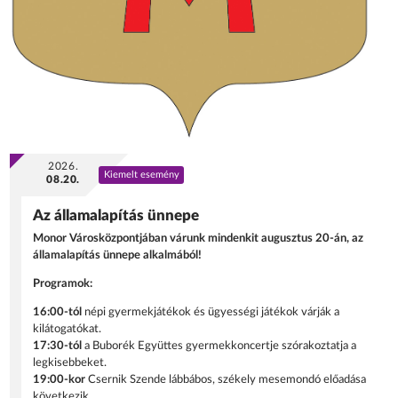
2026.
Kiemelt esemény
08.20.
Az államalapítás ünnepe
Monor Városközpontjában várunk mindenkit augusztus 20-án, az
államalapítás ünnepe alkalmából!
Programok:
16:00-tól
népi gyermekjátékok és ügyességi játékok várják a
kilátogatókat.
17:30-tól
a Buborék Együttes gyermekkoncertje szórakoztatja a
legkisebbeket.
19:00-kor
Csernik Szende lábbábos, székely mesemondó előadása
következik.