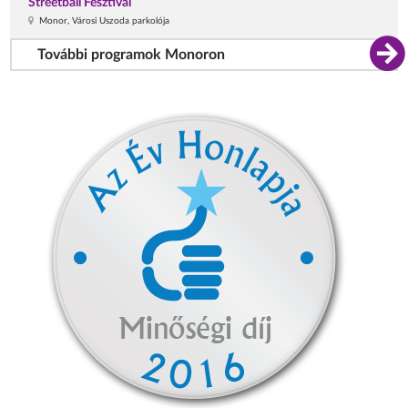
Streetball Fesztivál
Monor, Városi Uszoda parkolója
További programok Monoron