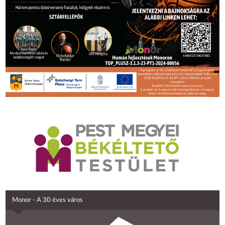
Monor - A 30 éves város