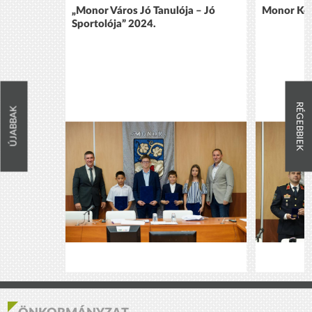
„Monor Város Jó Tanulója – Jó
Monor Köz
Sportolója” 2024.
RÉGEBBIEK
ÚJABBAK