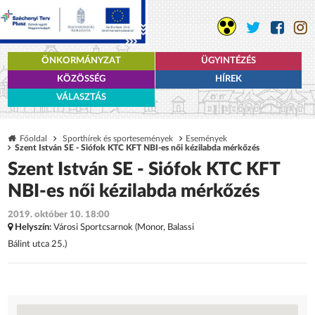
ÖNKORMÁNYZAT
ÜGYINTÉZÉS
KÖZÖSSÉG
HÍREK
VÁLASZTÁS
Főoldal
Sporthírek és sportesemények
Események
Szent István SE - Siófok KTC KFT NBI-es női kézilabda mérkőzés
Szent István SE - Siófok KTC KFT
NBI-es női kézilabda mérkőzés
2019. október 10. 18:00
Helyszín:
Városi Sportcsarnok (Monor, Balassi
Bálint utca 25.)