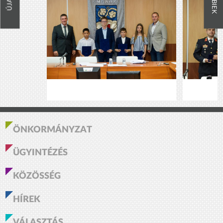
ÖNKORMÁNYZAT
ÜGYINTÉZÉS
KÖZÖSSÉG
HÍREK
VÁLASZTÁS