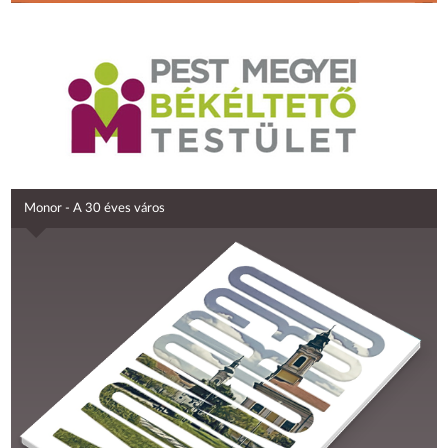
Monor - A 30 éves város