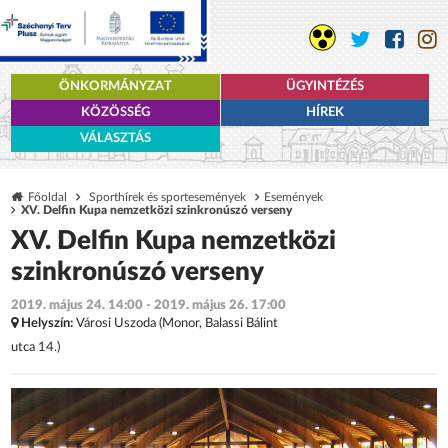
ÖNKORMÁNYZAT
ÜGYINTÉZÉS
KÖZÖSSÉG
HÍREK
VÁLASZTÁS
Főoldal
Sporthírek és sportesemények
Események
XV. Delfin Kupa nemzetközi szinkronúszó verseny
XV. Delfin Kupa nemzetközi
szinkronúszó verseny
2019. május 24. 14:00 - 2019. május 26. 17:00
Helyszín:
Városi Uszoda (Monor, Balassi Bálint
utca 14.)