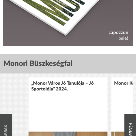
Lapozzon
bele!
Monori Büszkeségfal
„Monor Város Jó Tanulója – Jó
Monor Köz
Sportolója” 2024.
RÉGEBBIEK
ÚJABBAK