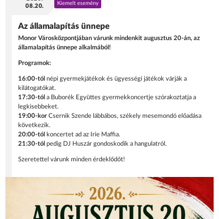
Kiemelt esemény
08.20.
Az államalapítás ünnepe
Monor Városközpontjában várunk mindenkit augusztus 20-án, az
államalapítás ünnepe alkalmából!
Programok:
16:00-tól
népi gyermekjátékok és ügyességi játékok várják a
kilátogatókat.
17:30-tól
a Buborék Együttes gyermekkoncertje szórakoztatja a
legkisebbeket.
19:00-kor
Csernik Szende lábbábos, székely mesemondó előadása
következik.
20:00-tól
koncertet ad az Irie Maffia.
21:30-tól
pedig DJ Huszár gondoskodik a hangulatról.
Szeretettel várunk minden érdeklődőt!