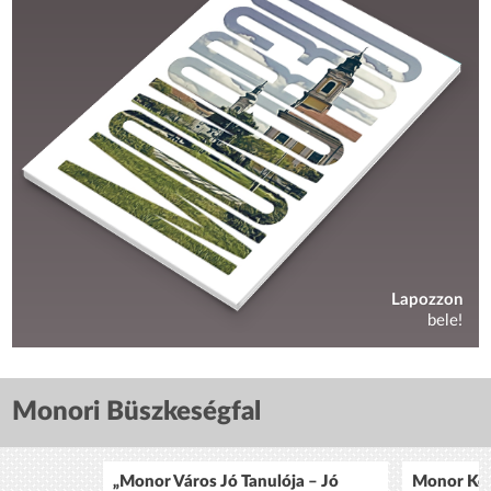
Lapozzon
bele!
Monori Büszkeségfal
„Monor Város Jó Tanulója – Jó
Monor Köz