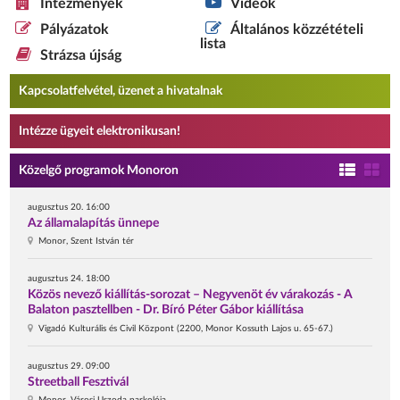
Intézmények
Videók
Pályázatok
Általános közzétételi
lista
Strázsa újság
Kapcsolatfelvétel, üzenet a hivatalnak
Intézze ügyeit elektronikusan!
Közelgő programok Monoron
augusztus 20. 16:00
Az államalapítás ünnepe
Monor, Szent István tér
augusztus 24. 18:00
Közös nevező kiállítás-sorozat – Negyvenöt év várakozás - A
Balaton pasztellben - Dr. Bíró Péter Gábor kiállítása
Vigadó Kulturális és Civil Központ (2200, Monor Kossuth Lajos u. 65-67.)
augusztus 29. 09:00
Streetball Fesztivál
Monor, Városi Uszoda parkolója