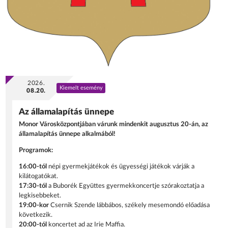
2026.
Kiemelt esemény
08.20.
Az államalapítás ünnepe
Monor Városközpontjában várunk mindenkit augusztus 20-án, az
államalapítás ünnepe alkalmából!
Programok:
16:00-tól
népi gyermekjátékok és ügyességi játékok várják a
kilátogatókat.
17:30-tól
a Buborék Együttes gyermekkoncertje szórakoztatja a
legkisebbeket.
19:00-kor
Csernik Szende lábbábos, székely mesemondó előadása
következik.
20:00-tól
koncertet ad az Irie Maffia.