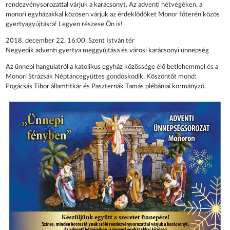
rendezvénysorozattal várjuk a karácsonyt. Az adventi hétvégéken, a
monori egyházakkal közösen várjuk az érdeklődőket Monor főterén közös
gyertyagyújtásra! Legyen részese Ön is!
2018. december 22. 16:00, Szent István tér
Negyedik adventi gyertya meggyújtása és városi karácsonyi ünnepség
Az ünnepi hangulatról a katolikus egyház közössége élő betlehemmel és a
Monori Strázsák Néptáncegyüttes gondoskodik. Köszöntőt mond:
Pogácsás Tibor államtitkár és Paszternák Tamás plébániai kormányzó.