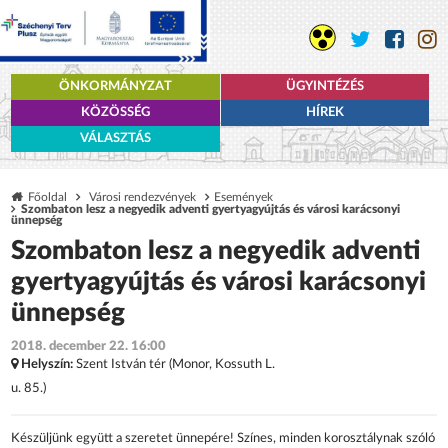
ÖNKORMÁNYZAT
ÜGYINTÉZÉS
KÖZÖSSÉG
HÍREK
VÁLASZTÁS
Főoldal
Városi rendezvények
Események
Szombaton lesz a negyedik adventi gyertyagyújtás és városi karácsonyi
ünnepség
Szombaton lesz a negyedik adventi
gyertyagyújtás és városi karácsonyi
ünnepség
2018. december 22. 16:00
Helyszín:
Szent István tér (Monor, Kossuth L.
u. 85.)
Készüljünk együtt a szeretet ünnepére! Színes, minden korosztálynak szóló