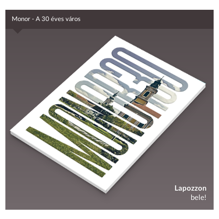
Monor - A 30 éves város
Lapozzon
bele!