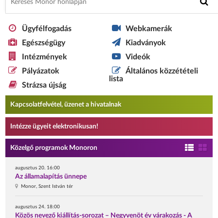
Ügyfélfogadás
Webkamerák
Egészségügy
Kiadványok
Intézmények
Videók
Pályázatok
Általános közzétételi
lista
Strázsa újság
Kapcsolatfelvétel, üzenet a hivatalnak
Intézze ügyeit elektronikusan!
Közelgő programok Monoron
augusztus 20. 16:00
Az államalapítás ünnepe
Monor, Szent István tér
augusztus 24. 18:00
Közös nevező kiállítás-sorozat – Negyvenöt év várakozás - A