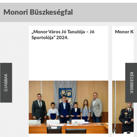
Monori Büszkeségfal
„Monor Város Jó Tanulója – Jó
Monor Köz
Sportolója” 2024.
RÉGEBBIEK
ÚJABBAK