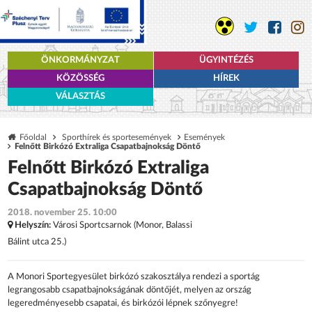
ÖNKORMÁNYZAT
ÜGYINTÉZÉS
KÖZÖSSÉG
HÍREK
VÁLASZTÁS
Főoldal
Sporthírek és sportesemények
Események
Felnőtt Birkózó Extraliga Csapatbajnokság Döntő
Felnőtt Birkózó Extraliga
Csapatbajnokság Döntő
2018. november 25. 10:00
Helyszín:
Városi Sportcsarnok (Monor, Balassi
Bálint utca 25.)
A Monori Sportegyesület birkózó szakosztálya rendezi a
sportág
legrangosabb csapatbajnokságának döntőjét, melyen az ország
legeredményesebb csapatai, és birkózói lépnek szőnyegre!