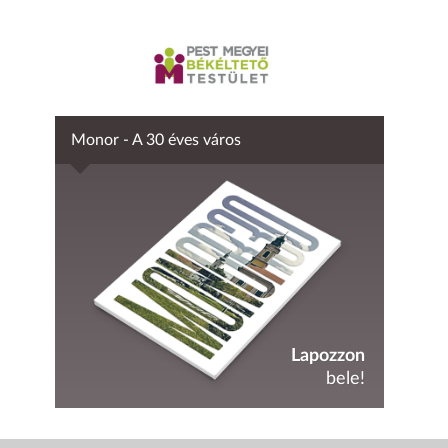
Monor - A 30 éves város
Lapozzon
bele!