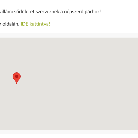
villámcsődületet szerveznek a népszerű párhoz!
k oldalán,
IDE kattintva!