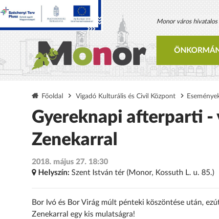
Monor város hivatalos h
ÖNKORMÁN
Főoldal
Vigadó Kulturális és Civil Központ
Eseménye
Gyereknapi afterparti -
Zenekarral
2018. május 27. 18:30
Helyszín:
Szent István tér (Monor, Kossuth L. u. 85.)
Bor Ivó és Bor Virág múlt pénteki köszöntése után, ez
Zenekarral egy kis mulatságra!