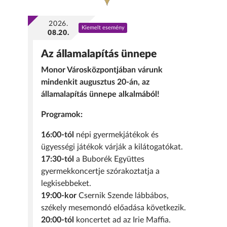
2026.
Kiemelt esemény
08.20.
Az államalapítás ünnepe
Monor Városközpontjában várunk
mindenkit augusztus 20-án, az
államalapítás ünnepe alkalmából!
Programok:
16:00-tól
népi gyermekjátékok és
ügyességi játékok várják a kilátogatókat.
17:30-tól
a Buborék Együttes
gyermekkoncertje szórakoztatja a
legkisebbeket.
19:00-kor
Csernik Szende lábbábos,
székely mesemondó előadása következik.
20:00-tól
koncertet ad az Irie Maffia.