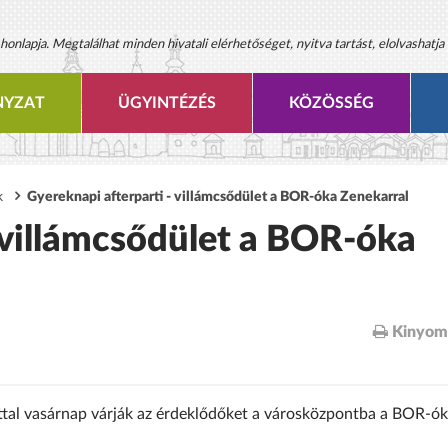
onlapja. Megtalálhat minden hivatali elérhetőséget, nyitva tartást, elolvashatja 
YZAT
ÜGYINTÉZÉS
KÖZÖSSÉG
k
Gyereknapi afterparti - villámcsődület a BOR-óka Zenekarral
 villámcsődület a BOR-óka
Kinyom
úttal vasárnap várják az érdeklődőket a városközpontba a BOR-ó