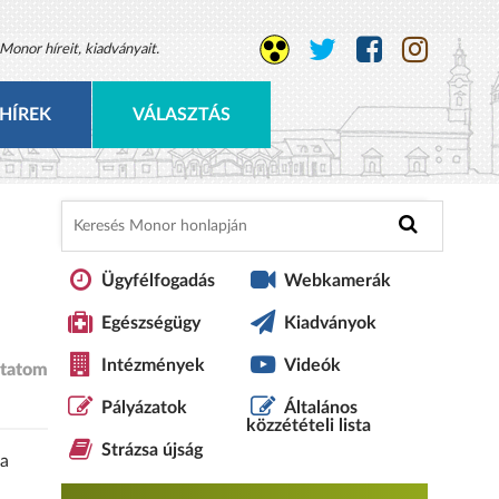
Monor híreit, kiadványait.
HÍREK
VÁLASZTÁS
Ügyfélfogadás
Webkamerák
Egészségügy
Kiadványok
Intézmények
Videók
tatom
Pályázatok
Általános
közzétételi lista
Strázsa újság
ka