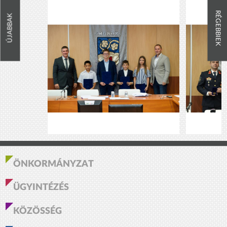
RÉGEBBIEK
ÚJABBAK
ÖNKORMÁNYZAT
ÜGYINTÉZÉS
KÖZÖSSÉG