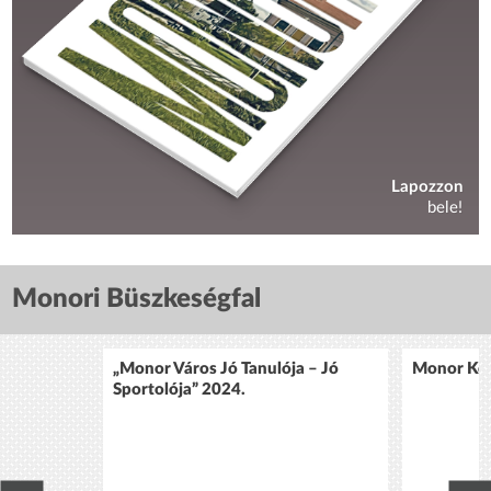
Lapozzon
bele!
Monori Büszkeségfal
„Monor Város Jó Tanulója – Jó
Monor Köz
Sportolója” 2024.