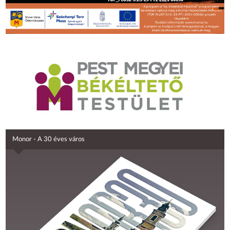
Monor - A 30 éves város