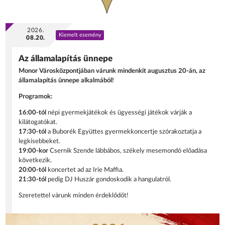
2026.
Kiemelt esemény
08.20.
Az államalapítás ünnepe
Monor Városközpontjában várunk mindenkit augusztus 20-án, az
államalapítás ünnepe alkalmából!
Programok:
16:00-tól
népi gyermekjátékok és ügyességi játékok várják a
kilátogatókat.
17:30-tól
a Buborék Együttes gyermekkoncertje szórakoztatja a
legkisebbeket.
19:00-kor
Csernik Szende lábbábos, székely mesemondó előadása
következik.
20:00-tól
koncertet ad az Irie Maffia.
21:30-tól
pedig DJ Huszár gondoskodik a hangulatról.
Szeretettel várunk minden érdeklődőt!