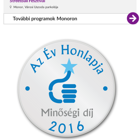
Streetball Fesztivál
Monor, Városi Uszoda parkolója
További programok Monoron