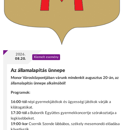
2026.
Kiemelt esemény
08.20.
Az államalapítás ünnepe
Monor Városközpontjában várunk mindenkit augusztus 20-án, az
államalapítás ünnepe alkalmából!
Programok:
16:00-tól
népi gyermekjátékok és ügyességi játékok várják a
kilátogatókat.
17:30-tól
a Buborék Együttes gyermekkoncertje szórakoztatja a
legkisebbeket.
19:00-kor
Csernik Szende lábbábos, székely mesemondó előadása
következik.