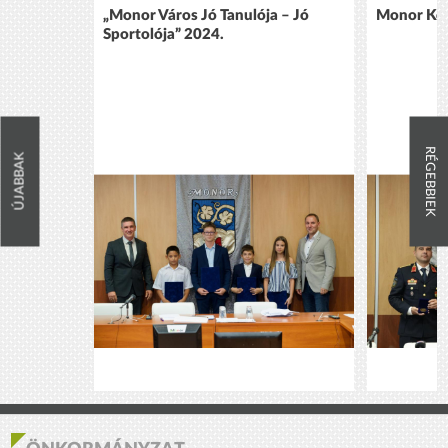
„Monor Város Jó Tanulója – Jó
Monor Köz
Sportolója” 2024.
RÉGEBBIEK
ÚJABBAK