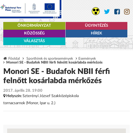
ÖNKORMÁNYZAT
ÜGYINTÉZÉS
KÖZÖSSÉG
HÍREK
VÁLASZTÁS
Főoldal
Sporthírek és sportesemények
Események
Monori SE - Budafok NBII férfi felnőtt kosárlabda mérkőzés
Monori SE - Budafok NBII férfi
felnőtt kosárlabda mérkőzés
2017. április 28. 19:00
Helyszín:
Szterényi József Szakközépiskola
tornacsarnok (Monor, Ipar u. 2.)