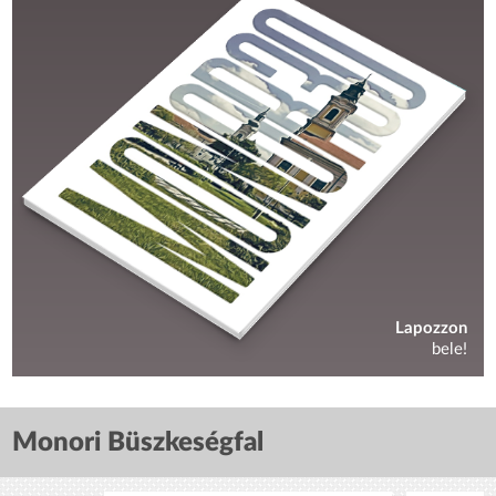
Lapozzon
bele!
Monori Büszkeségfal