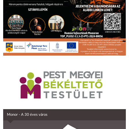
Monor - A 30 éves város