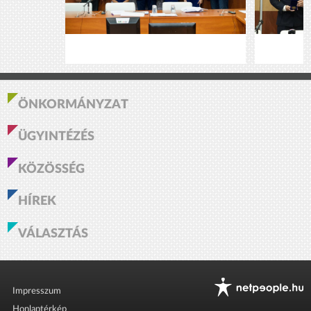
ÖNKORMÁNYZAT
ÜGYINTÉZÉS
KÖZÖSSÉG
HÍREK
VÁLASZTÁS
Impresszum
Honlaptérkép