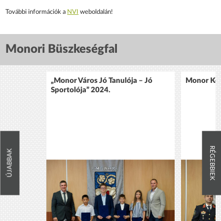
További információk a
NVI
weboldalán!
Monori Büszkeségfal
„Monor Város Jó Tanulója – Jó
Monor Köz
Sportolója” 2024.
RÉGEBBIEK
ÚJABBAK