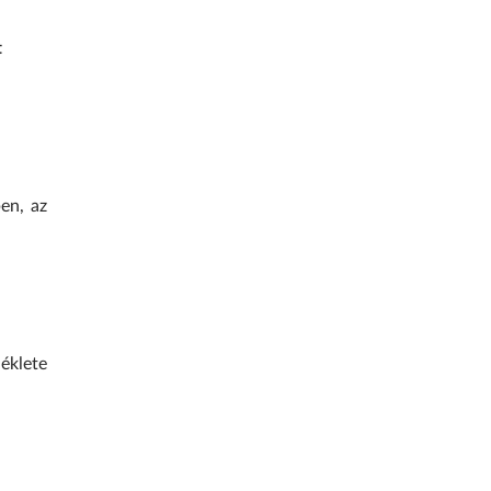
t
en, az
éklete