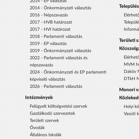
2014 - EP választás
Települé
2014 - Önkormányzati választás
2016 - Népszavazás
Elérhet
2017 - HVB határozat
Települ
2017 - HVI határozat
Informá
2018 - Parlamenti választás
Területi 
2019 - EP választás
Közszolg
2019 - Önkormányzati választás
Elérhet
2022 - Parlamenti választás és
MVM hí
népszavazás
Daköv N
2024 - Önkormányzati és EP parlamenti
DTkH No
képviselő választás
2026 - Parlamenti választás
Monori v
Intézmények
Közleked
Felügyelt költségvetési szervek
Helyi k
Gazdálkodó szervezetek
Vasúti 
Területi szervek
Óvodák
Általános Iskolák