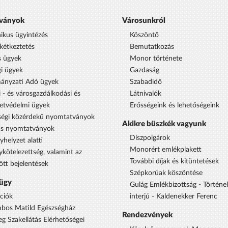
ványok
Városunkról
nikus ügyintézés
Köszöntő
étkeztetés
Bemutatkozás
s ügyek
Monor története
i ügyek
Gazdaság
ányzati Adó ügyek
Szabadidő
 - és városgazdálkodási és
Látnivalók
etvédelmi ügyek
Erősségeink és lehetőségeink
égi közérdekű nyomtatványok
Akikre büszkék vagyunk
us nyomtatványok
Díszpolgárok
yhelyzet alatti
Monorért emlékplakett
ykötelezettség, valamint az
További díjak és kitüntetések
ött bejelentések
Szépkorúak köszöntése
ügy
Gulág Emlékbizottság - Történe
ciók
interjú - Kaldenekker Ferenc
bos Matild Egészségház
Rendezvények
eg Szakellátás Elérhetőségei