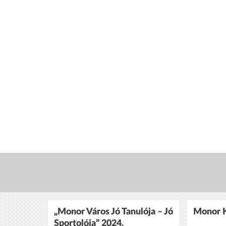
„Monor Város Jó Tanulója – Jó
Monor K
Sportolója” 2024.