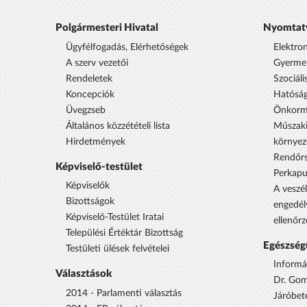
Polgármesteri Hivatal
Nyomtat
Ügyfélfogadás, Elérhetőségek
Elektro
A szerv vezetői
Gyermek
Rendeletek
Szociáli
Koncepciók
Hatóság
Üvegzseb
Önkorm
Általános közzétételi lista
Műszaki
Hirdetmények
környez
Rendőrs
Képviselő-testület
Perkap
Képviselők
A veszél
Bizottságok
engedél
Képviselő-Testület Iratai
ellenőrz
Települési Értéktár Bizottság
Egészség
Testületi ülések felvételei
Informá
Választások
Dr. Gom
2014 - Parlamenti választás
Járóbet