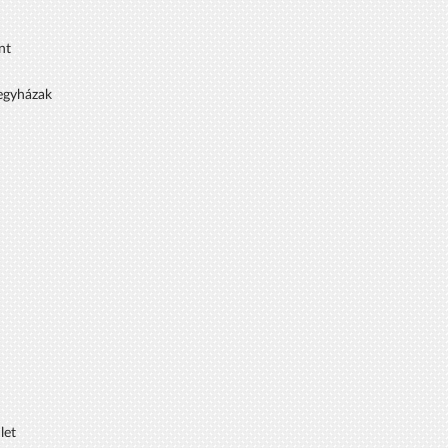
nt
 egyházak
let