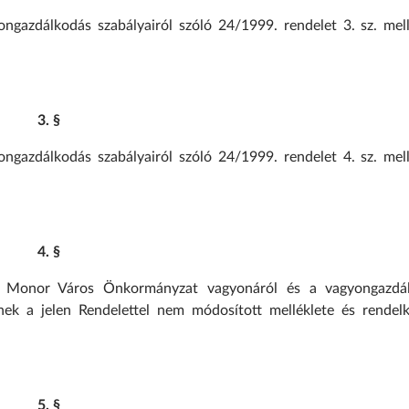
azdálkodás szabályairól szóló 24/1999. rendelet 3. sz. mell
3. §
azdálkodás szabályairól szóló 24/1999. rendelet 4. sz. mell
4. §
k Monor Város Önkormányzat vagyonáról és a vagyongazdá
nek a jelen Rendelettel nem módosított melléklete és rendelk
5. §