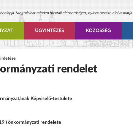
onlapja. Megtalálhat minden hivatali elérhetőséget, nyitva tartást, elolvashatja 
YZAT
ÜGYINTÉZÉS
KÖZÖSSÉG
hirdetése
nkormányzati rendelet
mányzatának Képviselő-testülete
. 19.) önkormányzati rendelete