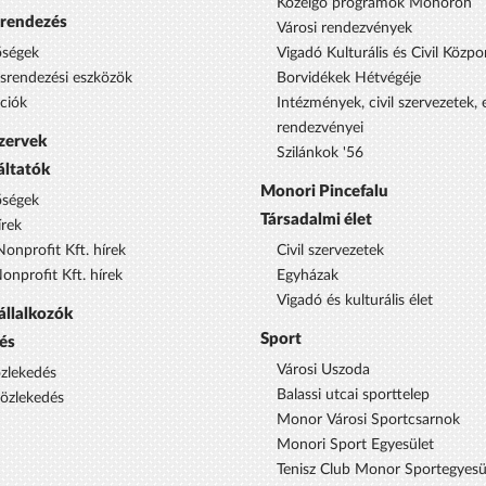
Közelgő programok Monoron
srendezés
Városi rendezvények
őségek
Vigadó Kulturális és Civil Közpo
ésrendezési eszközök
Borvidékek Hétvégéje
ciók
Intézmények, civil szervezetek,
rendezvényei
szervek
Szilánkok '56
áltatók
Monori Pincefalu
őségek
Társadalmi élet
rek
onprofit Kft. hírek
Civil szervezetek
nprofit Kft. hírek
Egyházak
Vigadó és kulturális élet
állalkozók
Sport
és
Városi Uszoda
özlekedés
Balassi utcai sporttelep
közlekedés
Monor Városi Sportcsarnok
Monori Sport Egyesület
Tenisz Club Monor Sportegyesü