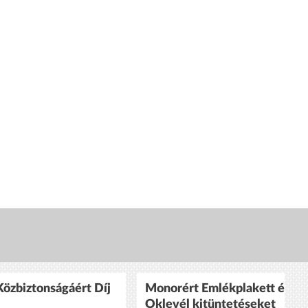
özbiztonságáért Díj
Monorért Emlékplakett és
Oklevél kitüntetéseket