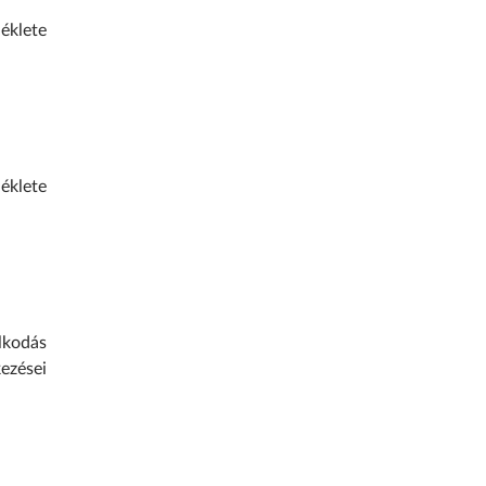
éklete
éklete
lkodás
ezései