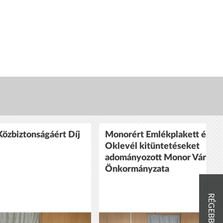
özbiztonságáért Díj
Monorért Emlékplakett és
Oklevél kitüntetéseket
adományozott Monor Város
Önkormányzata
RÉGEBBIEK