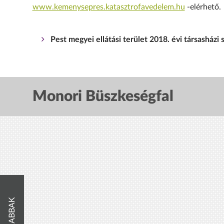
www.kemenysepres.katasztrofavedelem.hu
-elérhető.
Pest megyei ellátási terület 2018. évi társasház
Monori Büszkeségfal
ÚJABBAK