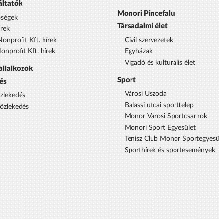
áltatók
Monori Pincefalu
őségek
Társadalmi élet
rek
onprofit Kft. hírek
Civil szervezetek
nprofit Kft. hírek
Egyházak
Vigadó és kulturális élet
állalkozók
Sport
és
Városi Uszoda
özlekedés
Balassi utcai sporttelep
közlekedés
Monor Városi Sportcsarnok
Monori Sport Egyesület
Tenisz Club Monor Sportegyesü
Sporthírek és sportesemények