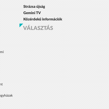
Strázsa újság
Gemini TV
Közérdekű információk
VÁLASZTÁS
lmi
nt
 egyházak