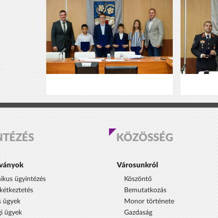
NTÉZÉS
KÖZÖSSÉG
ványok
Városunkról
nikus ügyintézés
Köszöntő
étkeztetés
Bemutatkozás
s ügyek
Monor története
i ügyek
Gazdaság