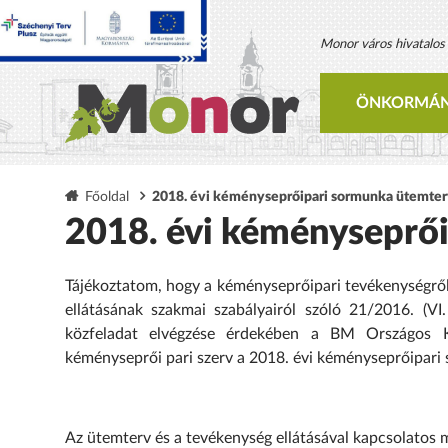
Monor város hivatalos h
ÖNKORMÁN
Főoldal
2018. évi kéményseprőipari sormunka ütemte
2018. évi kéményseprő
Tájékoztatom, hogy a kéményseprőipari tevékenységről
ellátásának szakmai szabályairól szóló 21/2016. (V
közfeladat elvégzése érdekében a BM Országos Ka
kéményseprői pari szerv a 2018. évi kéményseprőipari
Az ütemterv és a tevékenység ellátásával kapcsolatos 