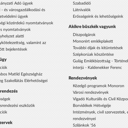
ányzati Adó ügyek
Szabadidő
 - és városgazdálkodási és
Látnivalók
etvédelmi ügyek
Erősségeink és lehetőségeink
égi közérdekű nyomtatványok
Akikre büszkék vagyunk
us nyomtatványok
Díszpolgárok
yhelyzet alatti
Monorért emlékplakett
ykötelezettség, valamint az
További díjak és kitüntetések
ött bejelentések
Szépkorúak köszöntése
ügy
Gulág Emlékbizottság - Történe
ciók
interjú - Kaldenekker Ferenc
bos Matild Egészségház
Rendezvények
eg Szakellátás Elérhetőségei
Közelgő programok Monoron
srendezés
Városi rendezvények
őségek
Vigadó Kulturális és Civil Közpo
ésrendezési eszközök
Borvidékek Hétvégéje
ciók
Intézmények, civil szervezetek,
rendezvényei
szervek
Szilánkok '56