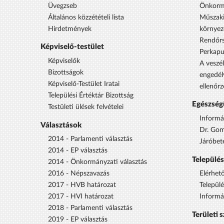
Üvegzseb
Önkorm
Általános közzétételi lista
Műszaki
Hirdetmények
környez
Rendőrs
Képviselő-testület
Perkap
Képviselők
A veszél
Bizottságok
engedél
Képviselő-Testület Iratai
ellenőrz
Települési Értéktár Bizottság
Egészség
Testületi ülések felvételei
Informá
Választások
Dr. Gom
2014 - Parlamenti választás
Járóbet
2014 - EP választás
Települé
2014 - Önkormányzati választás
2016 - Népszavazás
Elérhet
2017 - HVB határozat
Települ
2017 - HVI határozat
Informá
2018 - Parlamenti választás
Területi 
2019 - EP választás