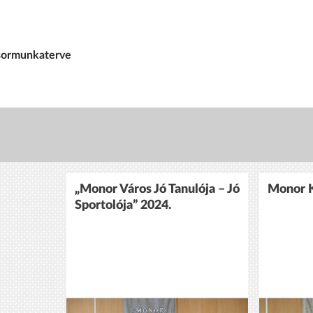
i sormunkaterve
„Monor Város Jó Tanulója – Jó
Monor K
Sportolója” 2024.