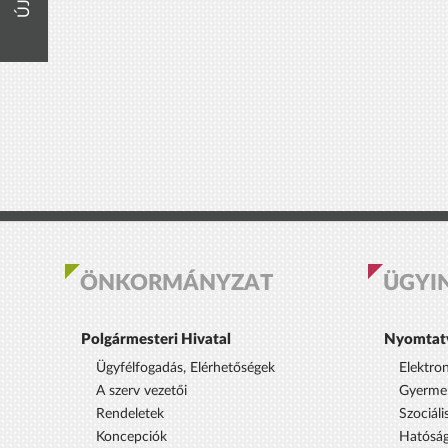
ÖNKORMÁNYZAT
ÜGYI
Polgármesteri Hivatal
Nyomtat
Ügyfélfogadás, Elérhetőségek
Elektro
A szerv vezetői
Gyermek
Rendeletek
Szociáli
Koncepciók
Hatóság