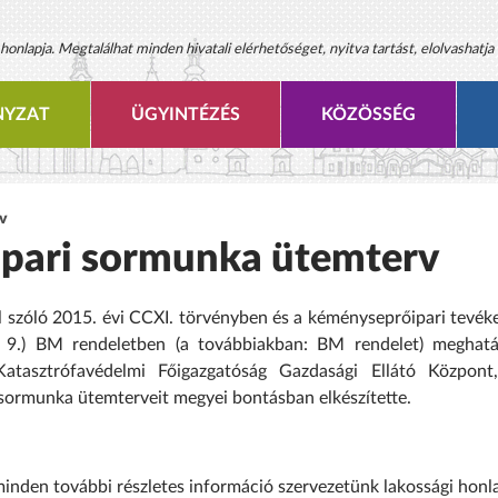
onlapja. Megtalálhat minden hivatali elérhetőséget, nyitva tartást, elolvashatja 
YZAT
ÜGYINTÉZÉS
KÖZÖSSÉG
rv
ipari sormunka ütemterv
 szóló 2015. évi CCXI. törvényben és a kéményseprőipari tevék
I. 9.) BM rendeletben (a továbbiakban: BM rendelet) meghatá
tasztrófavédelmi Főigazgatóság Gazdasági Ellátó Központ
 sormunka ütemterveit megyei bontásban elkészítette.
minden további részletes információ szervezetünk lakossági honl