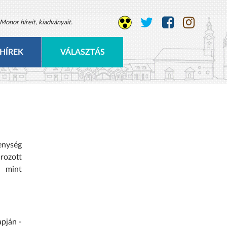
Monor híreit, kiadványait.
HÍREK
VÁLASZTÁS
enység
rozott
, mint
apján -