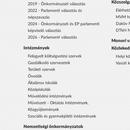
Közszolg
2019 - Önkormányzati választás
Elérhet
2022 - Parlamenti választás és
MVM hí
népszavazás
Daköv N
2024 - Önkormányzati és EP parlamenti
DTkH No
képviselő választás
2026 - Parlamenti választás
Monori v
Intézmények
Közleked
Felügyelt költségvetési szervek
Helyi k
Gazdálkodó szervezetek
Vasúti 
Területi szervek
Óvodák
Általános Iskolák
Középiskolák
Művelődési intézmények
Művészeti - Oktatás Intézmények,
Közgyűjtemények
Szociális és gyermekjóléti intézmények
Nemzetiségi önkormányzatok