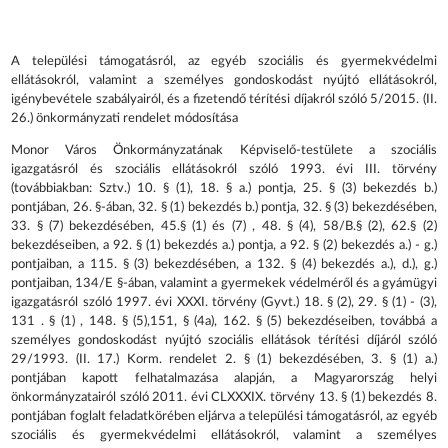
A települési támogatásról, az egyéb szociális és gyermekvédelmi
ellátásokról, valamint a személyes gondoskodást nyújtó ellátásokról,
igénybevétele szabályairól, és a fizetendő térítési díjakról szóló 5/2015. (II.
26.) önkormányzati rendelet módosítása
Monor Város Önkormányzatának Képviselő-testülete a szociális
igazgatásról és szociális ellátásokról szóló 1993. évi III. törvény
(továbbiakban: Sztv.) 10. § (1), 18. § a.) pontja, 25. § (3) bekezdés b.)
pontjában, 26. §-ában, 32. § (1) bekezdés b.) pontja, 32. § (3) bekezdésében,
33. § (7) bekezdésében, 45.§ (1) és (7) , 48. § (4), 58/B.§ (2), 62.§ (2)
bekezdéseiben, a 92. § (1) bekezdés a.) pontja, a 92. § (2) bekezdés a.) - g.)
pontjaiban, a 115. § (3) bekezdésében, a 132. § (4) bekezdés a.), d.), g.)
pontjaiban, 134/E §-ában, valamint a gyermekek védelméről és a gyámügyi
igazgatásról szóló 1997. évi XXXI. törvény (Gyvt.) 18. § (2), 29. § (1) - (3),
131 . § (1) , 148. § (5),151, § (4a), 162. § (5) bekezdéseiben, továbbá a
személyes gondoskodást nyújtó szociális ellátások térítési díjáról szóló
29/1993. (II. 17.) Korm. rendelet 2. § (1) bekezdésében, 3. § (1) a.)
pontjában kapott felhatalmazása alapján, a Magyarország helyi
önkormányzatairól szóló 2011. évi CLXXXIX. törvény 13. § (1) bekezdés 8.
pontjában foglalt feladatkörében eljárva a települési támogatásról, az egyéb
szociális és gyermekvédelmi ellátásokról, valamint a személyes