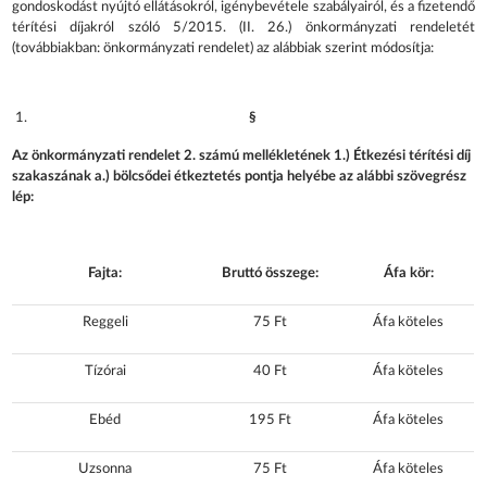
gondoskodást nyújtó ellátásokról, igénybevétele szabályairól, és a fizetendő
térítési díjakról szóló 5/2015. (II. 26.) önkormányzati rendeletét
(továbbiakban: önkormányzati rendelet) az alábbiak szerint módosítja:
§
Az önkormányzati rendelet 2. számú mellékletének 1.) Étkezési térítési díj
szakaszának a.) bölcsődei étkeztetés pontja helyébe az alábbi szövegrész
lép:
Fajta:
Bruttó összege:
Áfa kör:
Reggeli
75 Ft
Áfa köteles
Tízórai
40 Ft
Áfa köteles
Ebéd
195 Ft
Áfa köteles
Uzsonna
75 Ft
Áfa köteles