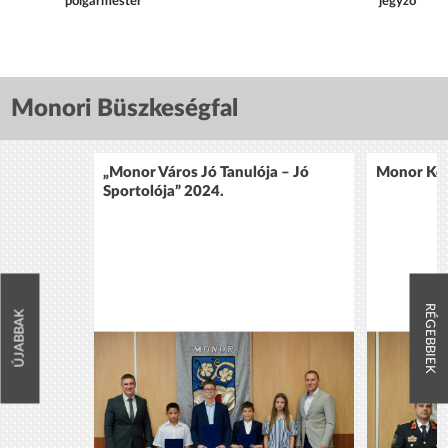
polgármester jegyző
Monori Büszkeségfal
„Monor Város Jó Tanulója – Jó
Monor Köz
Sportolója” 2024.
RÉGEBBIEK
ÚJABBAK