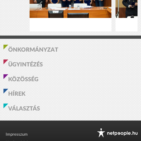
ÖNKORMÁNYZAT
ÜGYINTÉZÉS
KÖZÖSSÉG
HÍREK
VÁLASZTÁS
Impresszum