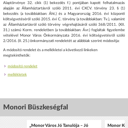
Alaptörvénye 32. cikk (1) bekezdés f.) pontjában kapott felhatalmazás
alapján az Államháztartásról szóló 2011. évi CXCV. törvény 23. § (1)
bekezdés (a továbbiakban: Áht.) és a Magyarország 2016. évi központi
költségvetéséről szóló 2015. évi C. törvény (a továbbiakban: Tv.), valamint
az Államháztartásról szóló törvény végrehajtásáról szóló 368/2011. (XII.
31.) számú Korm. rendeletben (a továbbiakban: Ávr.) foglaltak figyelembe
vételével Monor Város Önkormányzata 2016. évi költségvetésről szóló
2/2016. (II. 25.) önkormányzati rendeletét az alábbiak szerint módosítja:
A módosító rendelet és a mellékletei a következő linkeken
megtekinthetők:
módosító rendelet
mellékletek
Monori Büszkeségfal
„Monor Város Jó Tanulója – Jó
Monor Köz