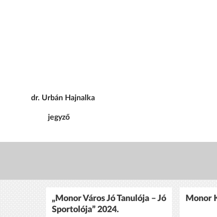
rbán Hajnalka
jegyző
„Monor Város Jó Tanulója – Jó
Monor K
Sportolója” 2024.