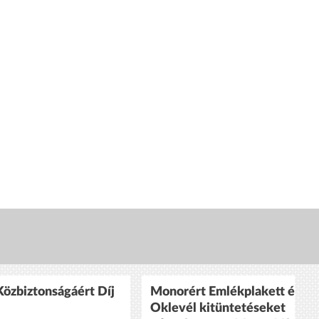
özbiztonságáért Díj
Monorért Emlékplakett és
Oklevél kitüntetéseket