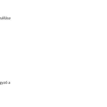
nállása
egyző a