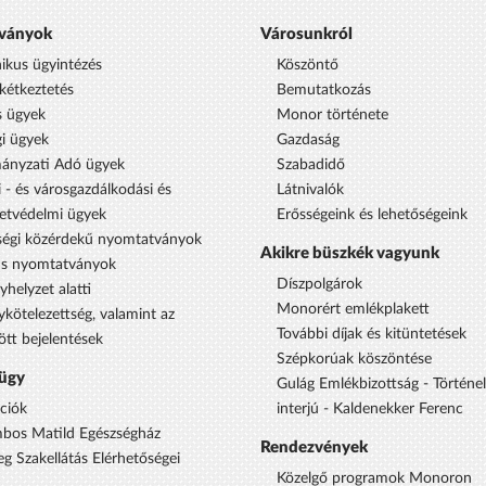
ványok
Városunkról
nikus ügyintézés
Köszöntő
étkeztetés
Bemutatkozás
s ügyek
Monor története
i ügyek
Gazdaság
ányzati Adó ügyek
Szabadidő
 - és városgazdálkodási és
Látnivalók
etvédelmi ügyek
Erősségeink és lehetőségeink
égi közérdekű nyomtatványok
Akikre büszkék vagyunk
us nyomtatványok
Díszpolgárok
yhelyzet alatti
Monorért emlékplakett
ykötelezettség, valamint az
További díjak és kitüntetések
ött bejelentések
Szépkorúak köszöntése
ügy
Gulág Emlékbizottság - Történe
ciók
interjú - Kaldenekker Ferenc
bos Matild Egészségház
Rendezvények
eg Szakellátás Elérhetőségei
Közelgő programok Monoron