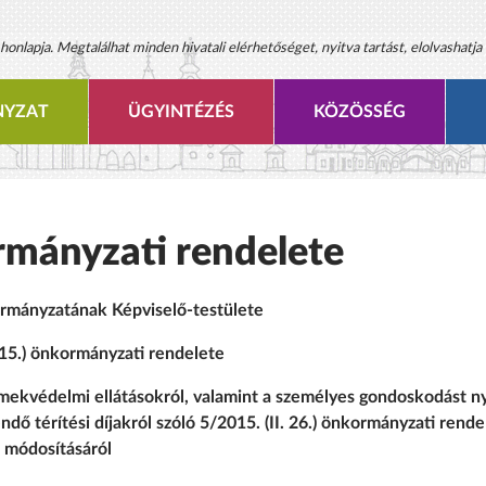
onlapja. Megtalálhat minden hivatali elérhetőséget, nyitva tartást, elolvashatja 
YZAT
ÜGYINTÉZÉS
KÖZÖSSÉG
rmányzati rendelete
mányzatának Képviselő-testülete
 15.) önkormányzati rendelete
ermekvédelmi ellátásokról, valamint a személyes gondoskodást n
endő térítési díjakról szóló 5/2015. (II. 26.) önkormányzati rende
módosításáról