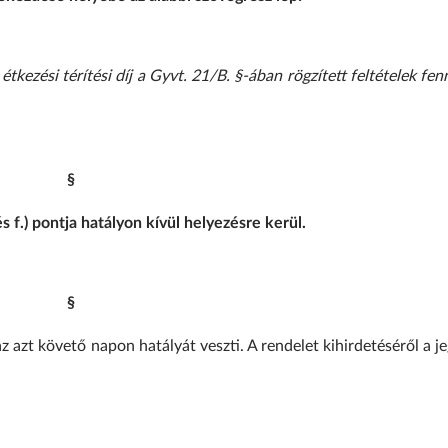
kezési térítési díj a Gyvt. 21/B. §-ában rögzített feltételek fen
§
s f.) pontja hatályon kívül helyezésre kerül.
§
z azt követő napon hatályát veszti. A rendelet kihirdetéséről a j