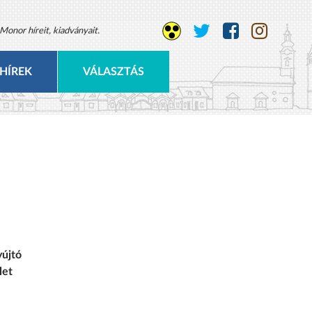
Monor híreit, kiadványait.
HÍREK
VÁLASZTÁS
yújtó
let