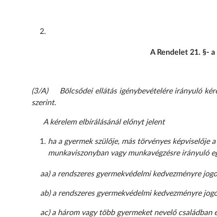
A Rendelet 21. §- a
(3/A) Bölcsődei ellátás igénybevételére irányuló kére
szerint.
A kérelem elbírálásánál előnyt jelent
ha a gyermek szülője, más törvényes képviselője a
munkaviszonyban vagy munkavégzésre irányuló eg
aa)
a rendszeres gyermekvédelmi kedvezményre jogo
ab)
a rendszeres gyermekvédelmi kedvezményre jogo
ac)
a három vagy több gyermeket nevelő családban 