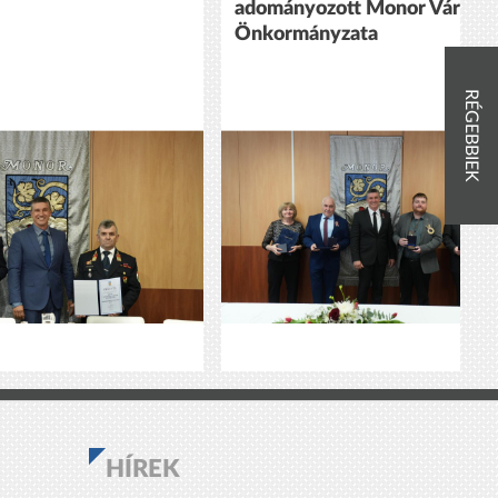
adományozott Monor Város
Önkormányzata
RÉGEBBIEK
HÍREK