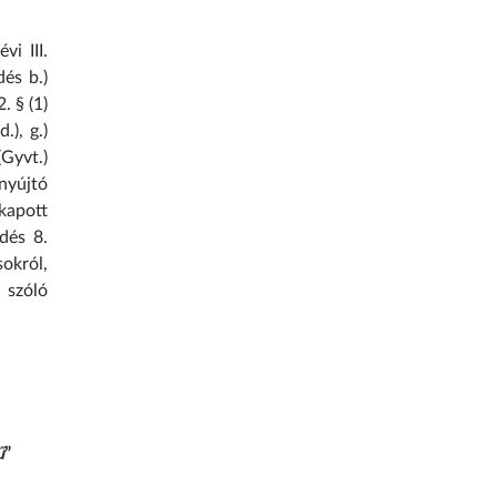
i III.
dés b.)
. § (1)
.), g.)
(Gyvt.)
 nyújtó
 kapott
dés 8.
okról,
 szóló
ű
”