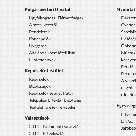
Polgármesteri Hivatal
Nyomtat
Ügyfélfogadás, Elérhetőségek
Elektro
A szerv vezetői
Gyermek
Rendeletek
Szociáli
Koncepciók
Hatóság
Üvegzseb
Önkorm
Általános közzétételi lista
Műszaki
Hirdetmények
környez
Rendőrs
Képviselő-testület
Perkap
Képviselők
A veszél
Bizottságok
engedél
Képviselő-Testület Iratai
ellenőrz
Települési Értéktár Bizottság
Egészség
Testületi ülések felvételei
Informá
Választások
Dr. Gom
2014 - Parlamenti választás
Járóbet
2014 - EP választás