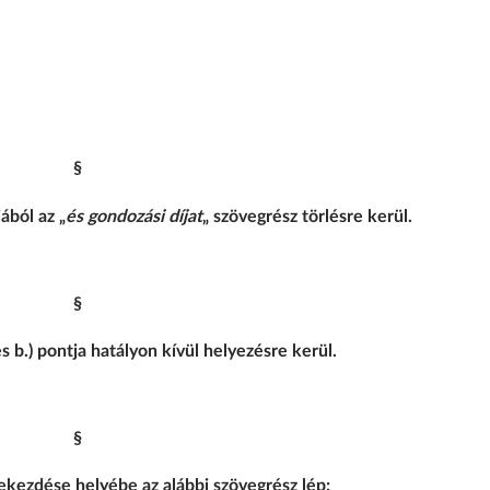
§
ából az „
és gondozási díjat
„ szövegrész törlésre kerül.
§
s b.) pontja hatályon kívül helyezésre kerül.
§
bekezdése helyébe az alábbi szövegrész lép: