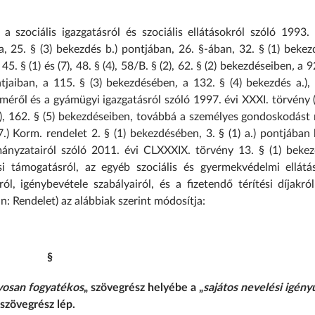
zociális igazgatásról és szociális ellátásokról szóló 1993. év
ja, 25. § (3) bekezdés b.) pontjában, 26. §-ában, 32. § (1) bekez
. § (1) és (7), 48. § (4), 58/B. § (2), 62. § (2) bekezdéseiben
,
a 92
ontjaiban, a 115. § (3) bekezdésében
,
a 132. § (4) bekezdés a.), d
éről és a gyámügyi igazgatásról szóló 1997. évi XXXI. törvény 
 § (4a), 162. § (5) bekezdéseiben, továbbá a személyes gondoskodást
 17.) Korm. rendelet 2. § (1) bekezdésében, 3. § (1) a.) pontjában
ányzatairól szóló 2011. évi CLXXXIX. törvény 13. § (1) bekez
si támogatásról, az egyéb szociális és gyermekvédelmi ellátás
, igénybevétele szabályairól, és a fizetendő térítési díjakról
n: Rendelet) az alábbiak szerint módosítja:
§
yosan fogyatékos
„ szövegrész helyébe a „
sajátos nevelési igény
szövegrész lép.