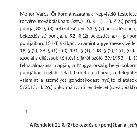
Monor Város Önkormányzatának Képviselő-testülete a s
törvény (továbbiakban: Sztv.) 10. § (1), 18. § a.) pont
pontja, 32. § (3) bekezdésében, 33. § (7) bekezdésében, 45
bekezdés a.) pontja
,
a 92. § (2) bekezdés a.) - g.) p
pontjaiban, 134/E §-ában, valamint a gyermekek védelm
18. § (2), 29. § (1) - (3), 131. § (1), 148. § (5), 151,
szociális ellátások térítési díjáról szóló 29/1993. (II.
felhatalmazása alapján, a Magyarország helyi önkorm
pontjában foglalt feladatkörében eljárva, a települé
valamint a személyes gondoskodást nyújtó ellátásokról
5/2015. (II. 26.) önkormányzati rendeletét (továbbiakba
A Rendelet 21 §. (2) bekezdés c.) pontjában a „
súl