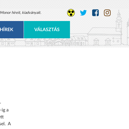
Monor híreit, kiadványait.
HÍREK
VÁLASZTÁS
-
-ig a
tt
sel. A