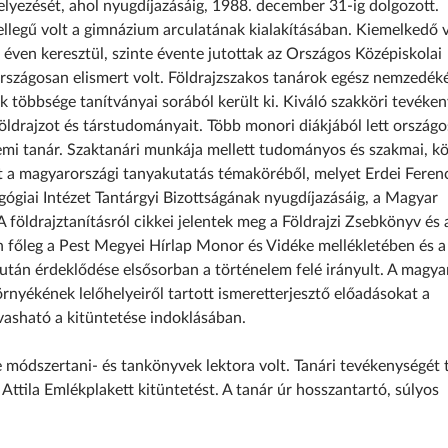
yezését, ahol nyugdíjazásáig, 1988. december 31-ig dolgozott.
legű volt a gimnázium arculatának kialakításában. Kiemelkedő v
 éven keresztül, szinte évente jutottak az Országos Középiskolai
országosan elismert volt. Földrajzszakos tanárok egész nemzedék
k többsége tanítványai sorából került ki. Kiváló szakköri tevéke
ldrajzot és társtudományait. Több monori diákjából lett országo
emi tanár. Szaktanári munkája mellett tudományos és szakmai, kö
t a magyarországi tanyakutatás témaköréből, melyet Erdei Feren
agógiai Intézet Tantárgyi Bizottságának nyugdíjazásáig, a Magyar
A földrajztanításról cikkei jelentek meg a Földrajzi Zsebkönyv és 
 főleg a Pest Megyei Hírlap Monor és Vidéke mellékletében és a
után érdeklődése elsősorban a történelem felé irányult. A magya
nyékének lelőhelyeiről tartott ismeretterjesztő előadásokat a
lvasható a kitüntetése indoklásában.
ve módszertani- és tankönyvek lektora volt. Tanári tevékenységét
Attila Emlékplakett kitüntetést. A tanár úr hosszantartó, súlyos