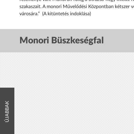
szakaszait. A monori Művelődési Központban kétszer v
városára.” (A kitüntetés indoklása)
Monori Büszkeségfal
ÚJABBAK