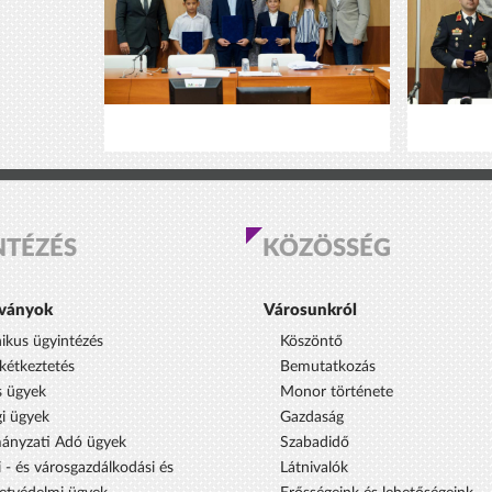
NTÉZÉS
KÖZÖSSÉG
ványok
Városunkról
nikus ügyintézés
Köszöntő
étkeztetés
Bemutatkozás
s ügyek
Monor története
i ügyek
Gazdaság
ányzati Adó ügyek
Szabadidő
 - és városgazdálkodási és
Látnivalók