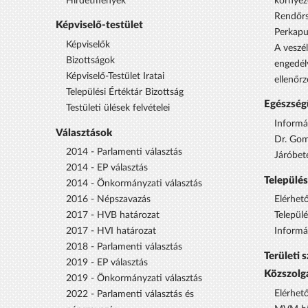
Hirdetmények
környez
Rendőrs
Képviselő-testület
Perkap
Képviselők
A veszél
Bizottságok
engedél
Képviselő-Testület Iratai
ellenőrz
Települési Értéktár Bizottság
Egészség
Testületi ülések felvételei
Informá
Választások
Dr. Gom
2014 - Parlamenti választás
Járóbet
2014 - EP választás
Települé
2014 - Önkormányzati választás
2016 - Népszavazás
Elérhet
2017 - HVB határozat
Települ
2017 - HVI határozat
Informá
2018 - Parlamenti választás
Területi 
2019 - EP választás
Közszolg
2019 - Önkormányzati választás
Elérhet
2022 - Parlamenti választás és