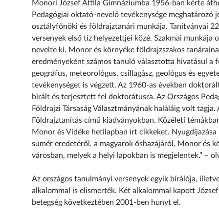
Monori József Attila Gimnáziumba 1956-ban kérte áthel
Pedagógiai oktató-nevelő tevékenysége meghatározó jel
osztályfőnöki és földrajztanári munkája. Tanítványai 22
versenyek első tíz helyezettjei közé. Szakmai munkája 
nevelte ki. Monor és környéke földrajzszakos tanáraina
eredményeként számos tanuló választotta hivatásul a fö
geográfus, meteorológus, csillagász, geológus és egyet
tevékenységet is végzett. Az 1960-as években doktorál
bírált és terjesztett fel doktorátusra. Az Országos Ped
Földrajzi Társaság Választmányának haláláig volt tagja. 
Földrajztanítás című kiadványokban. Közéleti témákban
Monor és Vidéke hetilapban írt cikkeket. Nyugdíjazása 
sumér eredetéről, a magyarok őshazájáról, Monor és kör
városban, melyek a helyi lapokban is megjelentek.” – o
Az országos tanulmányi versenyek egyik bírálója, illet
alkalommal is elismerték. Két alkalommal kapott József 
betegség következtében 2001-ben hunyt el.