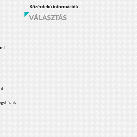
Közérdekű információk
VÁLASZTÁS
lmi
nt
 egyházak