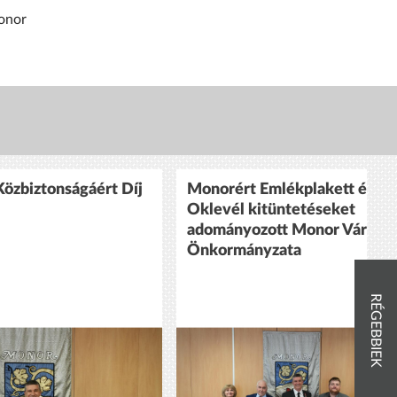
Monor
özbiztonságáért Díj
Monorért Emlékplakett és
Oklevél kitüntetéseket
adományozott Monor Város
Önkormányzata
RÉGEBBIEK