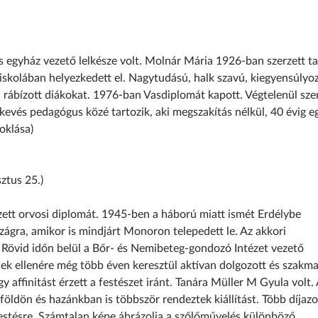
 egyház vezető lelkésze volt. Molnár Mária 1926-ban szerzett ta
iskolában helyezkedett el. Nagytudású, halk szavú, kiegyensúlyoz
a rábízott diákokat. 1976-ban Vasdiplomát kapott. Végtelenül szer
kevés pedagógus közé tartozik, aki megszakítás nélkül, 40 évig e
oklása)
ztus 25.)
t orvosi diplomát. 1945-ben a háború miatt ismét Erdélybe
zágra, amikor is mindjárt Monoron telepedett le. Az akkori
Rövid időn belül a Bőr- és Nemibeteg-gondozó Intézet vezető
ek ellenére még több éven keresztül aktívan dolgozott és szakma
y affinitást érzett a festészet iránt. Tanára Müller M Gyula volt.
földön és hazánkban is többször rendeztek kiállítást. Több díjazo
estésre. Számtalan képe ábrázolja a szőlőművelés különböző