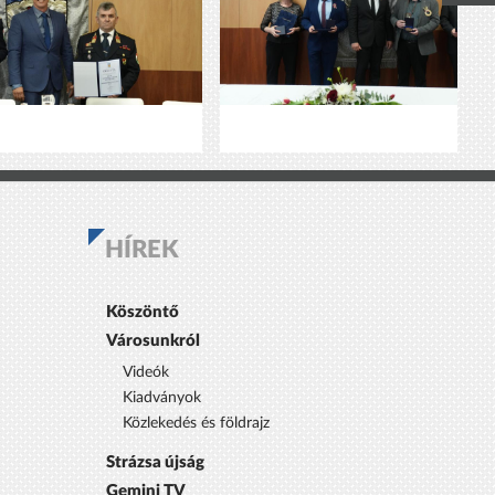
HÍREK
Köszöntő
Városunkról
Videók
Kiadványok
Közlekedés és földrajz
Strázsa újság
Gemini TV