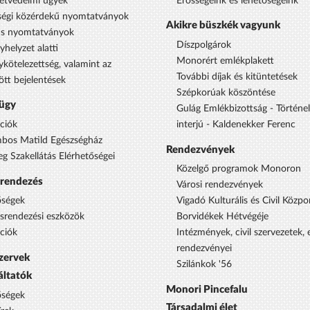
etvédelmi ügyek
Erősségeink és lehetőségeink
égi közérdekű nyomtatványok
Akikre büszkék vagyunk
us nyomtatványok
Díszpolgárok
yhelyzet alatti
Monorért emlékplakett
ykötelezettség, valamint az
További díjak és kitüntetések
ött bejelentések
Szépkorúak köszöntése
ügy
Gulág Emlékbizottság - Történe
ciók
interjú - Kaldenekker Ferenc
bos Matild Egészségház
Rendezvények
eg Szakellátás Elérhetőségei
Közelgő programok Monoron
srendezés
Városi rendezvények
őségek
Vigadó Kulturális és Civil Közpo
ésrendezési eszközök
Borvidékek Hétvégéje
ciók
Intézmények, civil szervezetek,
rendezvényei
szervek
Szilánkok '56
áltatók
Monori Pincefalu
őségek
Társadalmi élet