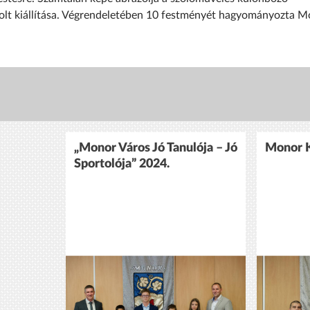
olt kiállítása. Végrendeletében 10 festményét hagyományozta 
„Monor Város Jó Tanulója – Jó
Monor K
Sportolója” 2024.