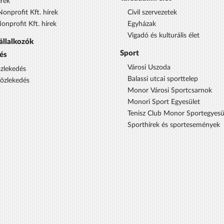
rek
onprofit Kft. hírek
Civil szervezetek
nprofit Kft. hírek
Egyházak
Vigadó és kulturális élet
állalkozók
Sport
és
Városi Uszoda
özlekedés
Balassi utcai sporttelep
közlekedés
Monor Városi Sportcsarnok
Monori Sport Egyesület
Tenisz Club Monor Sportegyesü
Sporthírek és sportesemények