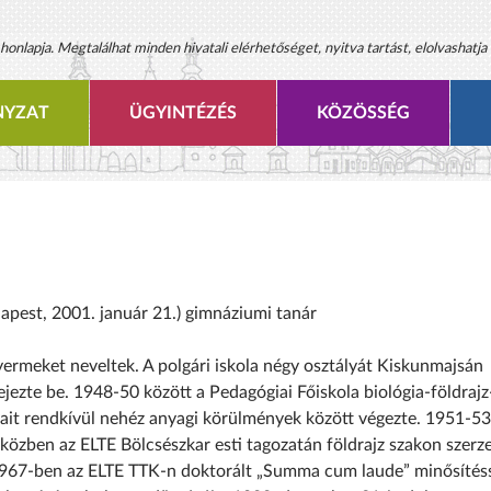
onlapja. Megtalálhat minden hivatali elérhetőséget, nyitva tartást, elolvashatja 
YZAT
ÜGYINTÉZÉS
KÖZÖSSÉG
udapest, 2001. január 21.) gimnáziumi tanár
ermeket neveltek. A polgári iskola négy osztályát Kiskunmajsán
ezte be. 1948-50 között a Pedagógiai Főiskola biológia-földrajz
yait rendkívül nehéz anyagi körülmények között végezte. 1951-53
özben az ELTE Bölcsészkar esti tagozatán földrajz szakon szerze
 1967-ben az ELTE TTK-n doktorált „Summa cum laude” minősítés