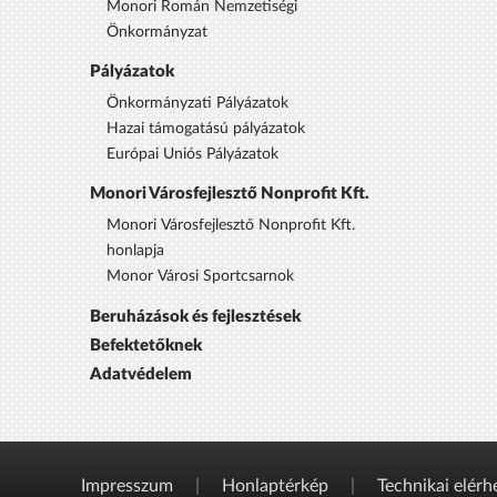
Monori Román Nemzetiségi
Önkormányzat
Pályázatok
Önkormányzati Pályázatok
Hazai támogatású pályázatok
Európai Uniós Pályázatok
Monori Városfejlesztő Nonprofit Kft.
Monori Városfejlesztő Nonprofit Kft.
honlapja
Monor Városi Sportcsarnok
Beruházások és fejlesztések
Befektetőknek
Adatvédelem
Impresszum
Honlaptérkép
Technikai elérh