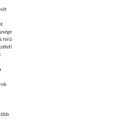
olt
ét
nysége
s hírű
zéleti
c
a
rok
 több