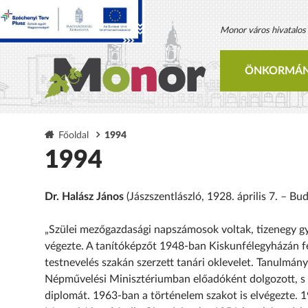
Monor város hivatalos h
ÖNKORMÁN
Főoldal
1994
1994
Dr. Halász János
(Jászszentlászló, 1928. április 7. – B
„Szülei mezőgazdasági napszámosok voltak, tizenegy gy
végezte. A tanítóképzőt 1948-ban Kiskunfélegyházán fej
testnevelés szakán szerzett tanári oklevelet. Tanulmán
Népművelési Minisztériumban előadóként dolgozott, s k
diplomát. 1963-ban a történelem szakot is elvégezte.