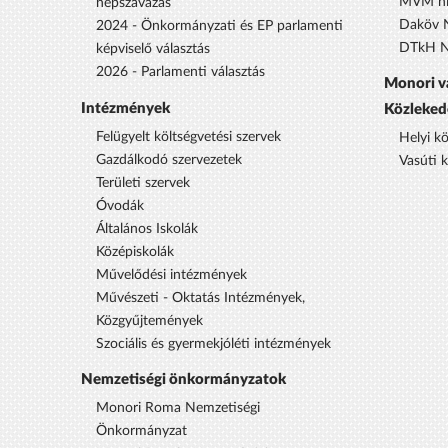
MVM hí
népszavazás
Daköv N
2024 - Önkormányzati és EP parlamenti
DTkH No
képviselő választás
2026 - Parlamenti választás
Monori v
Intézmények
Közleked
Felügyelt költségvetési szervek
Helyi k
Gazdálkodó szervezetek
Vasúti 
Területi szervek
Óvodák
Általános Iskolák
Középiskolák
Művelődési intézmények
Művészeti - Oktatás Intézmények,
Közgyűjtemények
Szociális és gyermekjóléti intézmények
Nemzetiségi önkormányzatok
Monori Roma Nemzetiségi
Önkormányzat