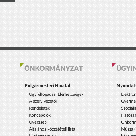
ÖNKORMÁNYZAT
ÜGYI
Polgármesteri Hivatal
Nyomtat
Ügyfélfogadás, Elérhetőségek
Elektro
A szerv vezetői
Gyermek
Rendeletek
Szociáli
Koncepciók
Hatóság
Üvegzseb
Önkorm
Általános közzétételi lista
Műszaki