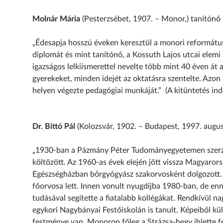
Molnár Mária
(Pesterzsébet, 1907. – Monor,) tanítónő
„Édesapja hosszú éveken keresztül a monori református
diplomát és mint tanítónő, a Kossuth Lajos utcai elemi 
igazságos lelkiismerettel nevelte több mint 40 éven át 
gyerekeket, minden idejét az oktatásra szentelte. Azon 
helyen végezte pedagógiai munkáját.” (A kitüntetés ind
Dr. Bittó Pál
(Kolozsvár, 1902. – Budapest, 1997. augus
„1930-ban a Pázmány Péter Tudományegyetemen szerzet
költözött. Az 1960-as évek elején jött vissza Magyarors
Egészségházban bőrgyógyász szakorvosként dolgozott. 
főorvosa lett. Innen vonult nyugdíjba 1980-ban, de enn
tudásával segítette a fiatalabb kollégákat. Rendkívül nag
egykori Nagybányai Festőiskolán is tanult. Képeiből kül
festménye van. Monoron főleg a Strázsa-hegy ihlette f