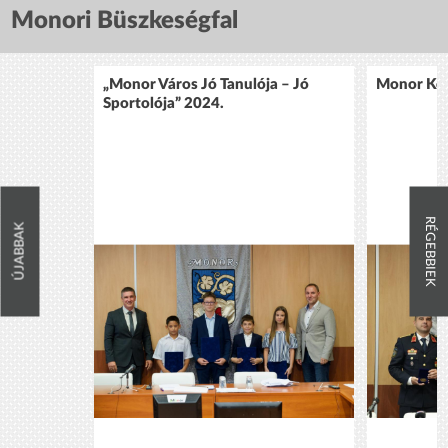
Monori Büszkeségfal
„Monor Város Jó Tanulója – Jó
Monor Köz
Sportolója” 2024.
RÉGEBBIEK
ÚJABBAK