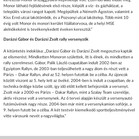
keresztül Monor országgyűlési képviselője volt. Ezen idő alatt indult meg
Monor látható fejlődésének első része, kiépült a víz- és gázhálózat, a
település városi rangot kapott. Megépültek a Németh Ágoston, valamint a
Kiss Ernő utcai lakótömbök, és a Pozsonyi utcai lakótelep. Több mint 10
évig volt Monor és monori kerület főállatorvosa, de a helyi MSE
alelnökeként is tevékenykedett éveken keresztül.”
Darázsi Gábor és Darázsi Zsolt rally versenyzők
A kitüntetés indoklása: „Darázsi Gábor és Darázsi Zsolt megosztva kapták
az elismerést. Mindketten Monoron születtek, itt is élnek, és mindketten a
rally szerelmesei. Gábor, Palik László csapatában indult 2002-ben az
Egyiptom Rallyn, de 2003-ban teljesülhetett a nagy álom és részt vett a
Párizs – Dakar Rallyn, ahol az 52. helyen futottak be a célba. Az újoncok
között viszont az 5. hely lett az övéké. 2004-ben is indult a csapatban, de a
technika ördöge közbe szólt, így idő előtt kellett befejezniük a versenyt.
Zsolt már a 2000-es Párizs – Dakar Rallyn, mint a Szalay Team szerelője,
aktív részese volt a versenynek. Az ő tervei alapján készült a versenyautó
futóművének nagy része. 2004-ben már mint a versenykamion sofőrje, a
9. helyen futott be a célba. A két testvér kiemelkedő sportteljesítményével
vitte városunk nevét a nagyvilágba.”