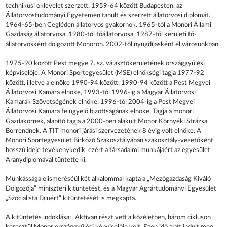
technikusi oklevelet szerzett. 1959-64 között Budapesten, az
Állatorvostudományi Egyetemen tanult és szerzett állatorvosi diplomát.
1964-65-ben Cegléden állatorvos gyakornok. 1965-től a Monori Állami
Gazdaság állatorvosa, 1980-tól főállatorvosa. 1987-től kerületi fő-
állatorvosként dolgozott Monoron. 2002-től nyugdíjasként él városunkban.
1975-90 között Pest megye 7. sz. választókerületének országgyűlési
képviselője. A Monori Sportegyesület (MSE) elnökségi tagja 1977-92
között, illetve alelnöke 1990-94 között. 1990-94 között a Pest Megyei
Állatorvosi Kamara elnöke, 1993-tól 1996-ig a Magyar Állatorvosi
Kamarák Szövetségének elnöke, 1996-tól 2004-ig a Pest Megyei
Állatorvosi Kamara felügyelő bizottságának elnöke. Tagja a monori
Gazdakörnek, alapító tagja a 2000-ben alakult Monor Környéki Strázsa
Borrendnek. A TIT monori járási szervezetének 8 évig volt elnöke. A
Monori Sportegyesület Birkózó Szakosztályában szakosztály-vezetőként
hosszú ideje tevékenykedik, ezért a társadalmi munkájáért az egyesület
Aranydiplomával tüntette ki.
Munkássága elismeréséül két alkalommal kapta a „Mezőgazdaság Kiváló
Dolgozója” miniszteri kitüntetést, és a Magyar Agrártudományi Egyesület
„Szocialista Faluért” kitüntetését is megkapta.
A kitüntetés indoklása: „Aktívan részt vett a közéletben, három cikluson