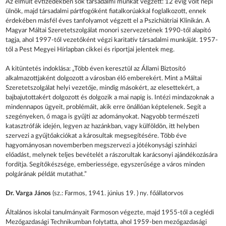
Az elmúlt évtizedekben sok társadalmi munkát végzett: 12 évig volt népi
ülnök, majd társadalmi pártfogóként fiatalkorúakkal foglalkozott, ennek
érdekében másfél éves tanfolyamot végzett el a Pszichiátriai Klinikán. A
Magyar Máltai Szeretetszolgálat monori szervezetének 1990-től alapító
tagja, ahol 1997-től vezetőként végzi karitatív társadalmi munkáját. 1957-
től a Pest Megyei Hírlapban cikkei és riportjai jelentek meg.
A kitüntetés indoklása: „Több éven keresztül az Állami Biztosító
alkalmazottjaként dolgozott a városban élő emberekért. Mint a Máltai
Szeretetszolgálat helyi vezetője, mindig másokért, az elesettekért, a
bajbajutottakért dolgozott és dolgozik a mai napig is. Intézi mindazoknak a
mindennapos ügyeit, problémáit, akik erre önállóan képtelenek. Segít a
szegényeken, ő maga is gyűjti az adományokat. Nagyobb természeti
katasztrófák idején, legyen az hazánkban, vagy külföldön, itt helyben
szervezi a gyűjtőakciókat a károsultak megsegítésére. Több éve
hagyományosan novemberben megszervezi a jótékonysági színházi
előadást, melynek teljes bevételét a rászorultak karácsonyi ajándékozására
fordítja. Segítőkészsége, emberiessége, egyszerűsége a város minden
polgárának példát mutathat.”
Dr. Varga János
(sz.: Farmos, 1941. június 19. ) ny. főállatorvos
Általános iskolai tanulmányait Farmoson végezte, majd 1955-től a ceglédi
Mezőgazdasági Technikumban folytatta, ahol 1959-ben mezőgazdasági