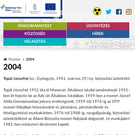
ÖNKORMÁNYZAT
ÜGYINTÉZÉS
KÖZÖSSÉG
HÍREK
VÁLASZTÁS
Főoldal
2004
2004
Topál Józsefné
(sz.: Gyöngyös, 1941. március 29.) ny. biztosítási üzletkötő
Topál Józsefné 1952 óta él Monoron. Általános iskolai tanulmányait 1955-
ben itt fejezte be az Ady úti Általános Iskolában. 1959-ben a monori József
Attila Gimnáziumban jelesre érettségizett. 1959-től 1976-ig az OTP
monori fiókjában helyezkedett el, pénztáros, pénztárellenőr és
hitelügyintéző munkakörben. 1976-tól 1988-ig, nyugdíjazásáig, biztosítási
üzletkötőként az Állami Biztosító monori fiókjánál dolgozott. Jó munkájáért
1981-ben miniszteri dicséretet kapott.