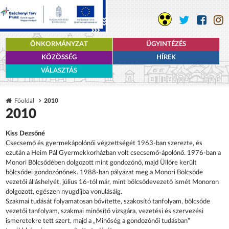
ÖNKORMÁNYZAT
ÜGYINTÉZÉS
KÖZÖSSÉG
HÍREK
VÁLASZTÁS
Főoldal
2010
2010
Kiss Dezsőné
Csecsemő és gyermekápolónői végzettségét 1963-ban szerezte, és
ezután a Heim Pál Gyermekkorházban volt csecsemő-ápolónő. 1976-ban a
Monori Bölcsődében dolgozott mint gondozónő, majd Üllőre került
bölcsődei gondozónőnek. 1988-ban pályázat meg a Monori Bölcsőde
vezetői álláshelyét, július 16-tól már, mint bölcsődevezető ismét Monoron
dolgozott, egészen nyugdíjba vonulásáig.
Szakmai tudását folyamatosan bővítette, szakosító tanfolyam, bölcsőde
vezetői tanfolyam, szakmai minősítő vizsgára, vezetési és szervezési
ismeretekre tett szert, majd a „Minőség a gondozónői tudásban”