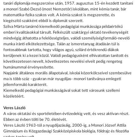
tanári diplomája megszerzése után, 1957. augusztus 15-én kezdett tanítani
a monori Szabó Dezső (most Nemzetőr) iskolában, mint kémia tanár, bár
matematika-fizika szakos volt. A kémia szakot is megszerette, és
kiegészítő szakként ebből is diplomát szerzett.
Szilva Márta tanárnő kiemelkedő pedagógiai munkássága példaértékű
emberi kvalitásokkal társult. Felkészült szaktárgyi oktató tevékenységét
mindvégig áthatotta a felelősségteljes, valódi személyiségformáló-nevelő
munka iránti elkötelezettsége. Talán az ismeretanyag átadásán túl is
fontosabbnak tartotta, hogy világos agyú, szilárd értékrendű diákok
kerüljenek ki a kezei közül. Valódi pedagógusként elhivatottan tanított és
következetesen nevelt, következetes nevelési elveit pedig rengeteg
humánummal érvényesítette.
Napjaink általános morális állapotaival, iskolai közerkölcseivel szembesülve
ma is több száz –gyakran már nyugdíjas- monori tanítványa emlegeti
jellemformáló karakterét.
Kiemelkedő pedagógiai munkásságával sokat tett városunk szellemi
közéletéért.
Veres László
A város oktatási és sportéletében évtizedekig vett, és vesz aktívan részt.
Ebben az évben tölti be 70. életévét.
Veres László 1963-tól a nyugdíjazásáig, 2000-ig, a Monori József Attila
Gimnázium és Közgazdasági Szakközépiskola biológia, földrajz és filozófia