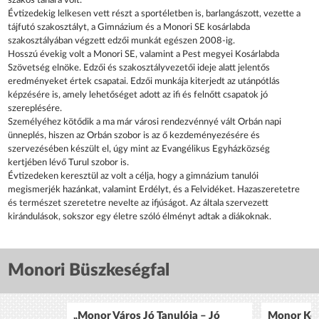
szakos tanára volt.
Évtizedekig lelkesen vett részt a sportéletben is, barlangászott, vezette a
tájfutó szakosztályt, a Gimnázium és a Monori SE kosárlabda
szakosztályában végzett edzői munkát egészen 2008-ig.
Hosszú évekig volt a Monori SE, valamint a Pest megyei Kosárlabda
Szövetség elnöke. Edzői és szakosztályvezetői ideje alatt jelentős
eredményeket értek csapatai. Edzői munkája kiterjedt az utánpótlás
képzésére is, amely lehetőséget adott az ifi és felnőtt csapatok jó
szereplésére.
Személyéhez kötődik a ma már városi rendezvénnyé vált Orbán napi
ünneplés, hiszen az Orbán szobor is az ő kezdeményezésére és
szervezésében készült el, úgy mint az Evangélikus Egyházközség
kertjében lévő Turul szobor is.
Évtizedeken keresztül az volt a célja, hogy a gimnázium tanulói
megismerjék hazánkat, valamint Erdélyt, és a Felvidéket. Hazaszeretetre
és természet szeretetre nevelte az ifjúságot. Az általa szervezett
kirándulások, sokszor egy életre szóló élményt adtak a diákoknak.
Monori Büszkeségfal
„Monor Város Jó Tanulója – Jó
Monor Köz