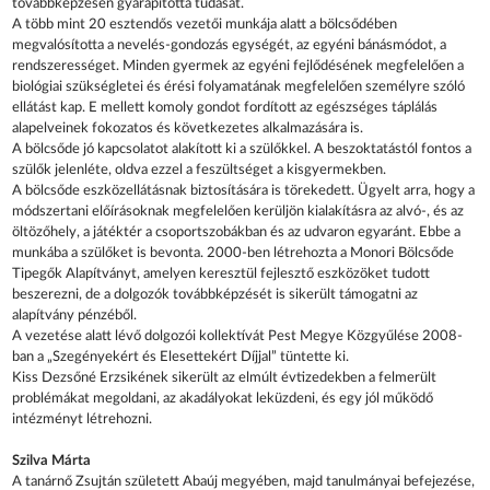
továbbképzésen gyarapította tudását.
A több mint 20 esztendős vezetői munkája alatt a bölcsődében
megvalósította a nevelés-gondozás egységét, az egyéni bánásmódot, a
rendszerességet. Minden gyermek az egyéni fejlődésének megfelelően a
biológiai szükségletei és érési folyamatának megfelelően személyre szóló
ellátást kap. E mellett komoly gondot fordított az egészséges táplálás
alapelveinek fokozatos és következetes alkalmazására is.
A bölcsőde jó kapcsolatot alakított ki a szülőkkel. A beszoktatástól fontos a
szülők jelenléte, oldva ezzel a feszültséget a kisgyermekben.
A bölcsőde eszközellátásnak biztosítására is törekedett. Ügyelt arra, hogy a
módszertani előírásoknak megfelelően kerüljön kialakításra az alvó-, és az
öltözőhely, a játéktér a csoportszobákban és az udvaron egyaránt. Ebbe a
munkába a szülőket is bevonta. 2000-ben létrehozta a Monori Bölcsőde
Tipegők Alapítványt, amelyen keresztül fejlesztő eszközöket tudott
beszerezni, de a dolgozók továbbképzését is sikerült támogatni az
alapítvány pénzéből.
A vezetése alatt lévő dolgozói kollektívát Pest Megye Közgyűlése 2008-
ban a „Szegényekért és Elesettekért Díjjal” tüntette ki.
Kiss Dezsőné Erzsikének sikerült az elmúlt évtizedekben a felmerült
problémákat megoldani, az akadályokat leküzdeni, és egy jól működő
intézményt létrehozni.
Szilva Márta
A tanárnő Zsujtán született Abaúj megyében, majd tanulmányai befejezése,